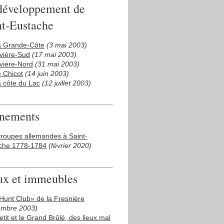
développement de
nt-Eustache
a Grande-Côte
(3 mai 2003)
ivière-Sud
(17 mai 2003)
ivière-Nord
(31 mai 2003)
e Chicot
(14 juin 2003)
a côte du Lac
(12 juillet 2003)
nements
troupes allemandes à Saint-
che 1778-1784
(février 2020)
ux et immeubles
Hunt Club» de la Fresnière
embre 2003)
etit et le Grand Brûlé, des lieux mal