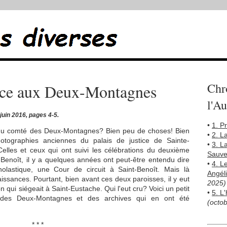
Chr
tice aux Deux-Montagnes
l'A
 juin 2016, pages 4-5.
•
1. P
ire du comté des Deux-Montagnes? Bien peu de choses! Bien
•
2. L
tographies anciennes du palais de justice de Sainte-
•
3. L
Celles et ceux qui ont suivi les célébrations du deuxième
Sauve
-Benoît, il y a quelques années ont peut-être entendu dire
•
4. L
holastique, une Cour de circuit à Saint-Benoît. Mais là
Angél
issances. Pourtant, bien avant ces deux paroisses, il y eut
2025)
n qui siégeait à Saint-Eustache. Qui l'eut cru? Voici un petit
•
5. L
e des Deux-Montagnes et des archives qui en ont été
(octo
* * *