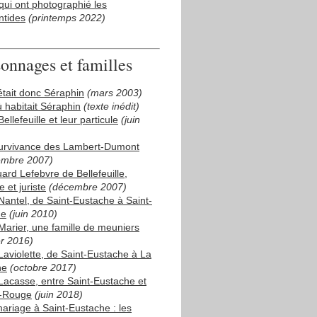
qui ont photographié les
ntides
(printemps 2022)
sonnages et familles
était donc Séraphin
(mars 2003)
ù habitait Séraphin
(texte inédit)
ellefeuille et leur particule
(juin
urvivance des Lambert-Dumont
embre 2007)
ard Lefebvre de Bellefeuille,
 et juriste
(décembre 2007)
Nantel, de Saint-Eustache à Saint-
me
(juin 2010)
Marier, une famille de meuniers
er 2016)
Laviolette, de Saint-Eustache à La
ne
(octobre 2017)
Lacasse, entre Saint-Eustache et
-Rouge
(juin 2018)
ariage à Saint-Eustache : les