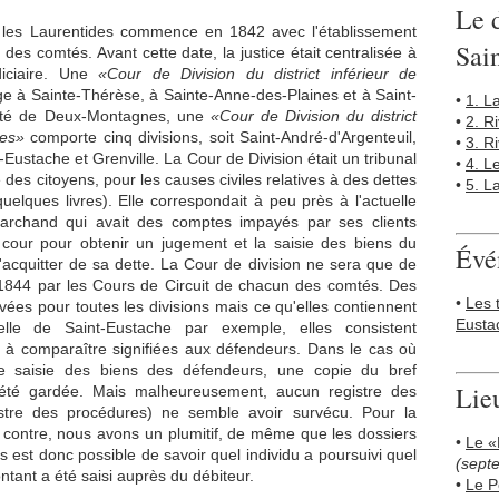
Le 
ns les Laurentides commence en 1842 avec l'établissement
Sai
es comtés. Avant cette date, la justice était centralisée à
udiciaire. Une
«Cour de Division du district inférieur de
ge à Sainte-Thérèse, à Sainte-Anne-des-Plaines et à Saint-
•
1. L
mté de Deux-Montagnes, une
«Cour de Division du district
•
2. R
nes»
comporte cinq divisions, soit Saint-André-d'Argenteuil,
•
3. R
Eustache et Grenville. La Cour de Division était un tribunal
•
4. L
ce des citoyens, pour les causes civiles relatives à des dettes
•
5. L
elques livres). Elle correspondait à peu près à l'actuelle
archand qui avait des comptes impayés par ses clients
 cour pour obtenir un jugement et la saisie des biens du
Évé
s'acquitter de sa dette. La Cour de division ne sera que de
1844 par les Cours de Circuit de chacun des comtés. Des
•
Les 
ées pour toutes les divisions mais ce qu'elles contiennent
Eusta
lle de Saint-Eustache par exemple, elles consistent
à comparaître signifiées aux défendeurs. Dans le cas où
e saisie des biens des défendeurs, une copie du bref
Lie
 été gardée. Mais malheureusement, aucun registre des
istre des procédures) ne semble avoir survécu. Pour la
r contre, nous avons un plumitif, de même que les dossiers
•
Le «
est donc possible de savoir quel individu a poursuivi quel
(sept
ntant a été saisi auprès du débiteur.
•
Le P