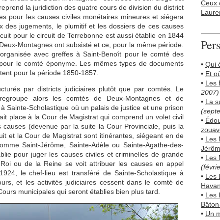
Ceux 
 reprend la juridiction des quatre cours de division du district
Laure
es pour les causes civiles monétaires mineures et siégera
ex des jugements, le plumitif et les dossiers de ces causes
uit pour le circuit de Terrebonne est aussi établie en 1844
Per
eux-Montagnes ont subsisté et ce, pour la même période.
éorganisée avec greffes à Saint-Benoît pour le comté des
 pour le comté éponyme. Les mêmes types de documents
•
Qui 
tent pour la période 1850-1857.
•
Et o
•
Les B
cturés par districts judiciaires plutôt que par comtés. Le
2007)
 regroupe alors les comtés de Deux-Montagnes et de
•
La s
i à Sainte-Scholastique où un palais de justice et une prison
(sept
fait place à la Cour de Magistrat qui comprend un volet civil
•
Édou
es causes (devenue par la suite la Cour Provinciale, puis la
zouave
t et la Cour de Magistrat sont itinérantes, siégeant en de
•
Les 
 comme Saint-Jérôme, Sainte-Adèle ou Sainte-Agathe-des-
Jérô
lie pour juger les causes civiles et criminelles de grande
•
Les 
oi ou de la Reine se voit attribuer les causes en appel
(févri
1924, le chef-lieu est transféré de Sainte-Scholastique à
•
Les 
urs, et les activités judiciaires cessent dans le comté de
Hava
urs municipales qui seront établies bien plus tard.
•
Les 
Bâton
•
Un m