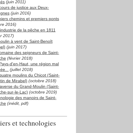
és
(juin 2011)
cours de justice aux Deux-
agnes
(juin 2016)
iers chemins et premiers ponts
bre 2016)
industrie de la pêche en 1811
er 2017)
oulin à vent de Saint-Benoît
el)
(juin 2017)
omaine des seigneurs de Saint-
che
(février 2018)
Pays-d'en-Haut, une région mal
e...
(juillet 2018)
quatre moulins du Chicot (Saint-
tin de Mirabel)
(octobre 2018)
raverse du Grand-Moulin (Saint-
che-sur-le-Lac)
(octobre 2019)
nologie des manoirs de Saint-
che
(inédit, pdf)
iers et technologies