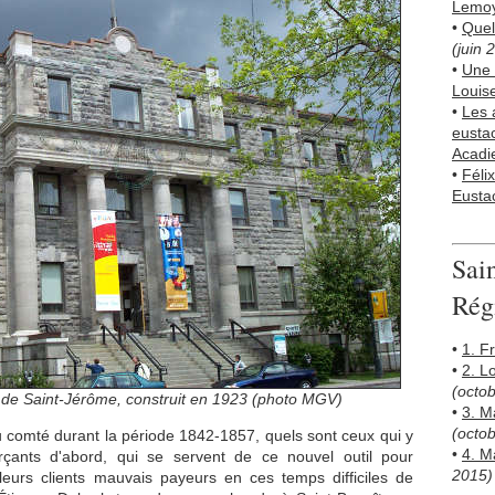
Lemoy
•
Quel
(juin 
•
Une 
Louis
•
Les 
eusta
Acadi
•
Féli
Eusta
Sai
Rég
•
1. F
•
2. L
(octo
e de Saint-Jérôme, construit en 1923 (photo MGV)
•
3. M
(octo
 comté durant la période 1842-1857, quels sont ceux qui y
•
4. M
çants d'abord, qui se servent de ce nouvel outil pour
2015)
eurs clients mauvais payeurs en ces temps difficiles de