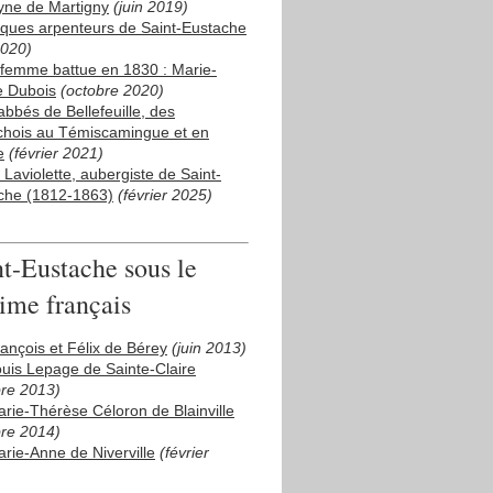
ne de Martigny
(juin 2019)
ques arpenteurs de Saint-Eustache
2020)
femme battue en 1830 : Marie-
e Dubois
(octobre 2020)
abbés de Bellefeuille, des
chois au Témiscamingue et en
e
(février 2021)
x Laviolette, aubergiste de Saint-
che (1812-1863)
(février 2025)
nt-Eustache sous le
ime français
rançois et Félix de Bérey
(juin 2013)
ouis Lepage de Sainte-Claire
bre 2013)
arie-Thérèse Céloron de Blainville
bre 2014)
arie-Anne de Niverville
(février