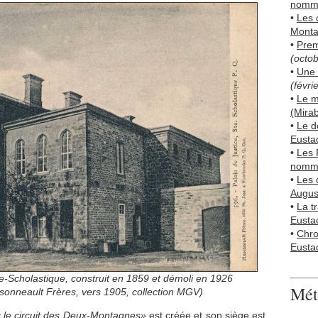
nomm
•
Les 
Mont
•
Prem
(octo
•
Une 
(févri
•
Le m
(Mirab
•
Le d
Eusta
•
Les 
nommé
•
Les 
Augus
•
La t
Eusta
•
Chro
Eusta
te-Scholastique, construit en 1859 et démoli en 1926
Mét
nsonneault Frères, vers 1905, collection MGV)
r le circuit des Deux-Montagnes»
est créée et son siège est