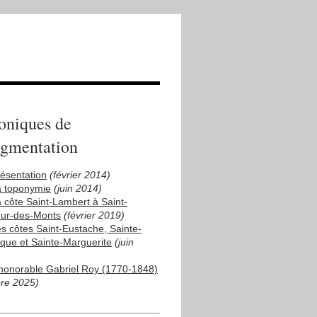
oniques de
ugmentation
résentation
(février 2014)
a toponymie
(juin 2014)
a côte Saint-Lambert à Saint-
ur-des-Monts
(février 2019)
es côtes Saint-Eustache, Sainte-
ique et Sainte-Marguerite
(juin
'honorable Gabriel Roy (1770-1848)
bre 2025)