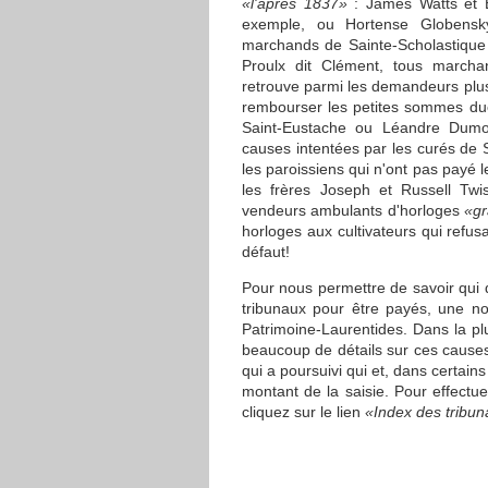
«l'après 1837»
: James Watts et É
exemple, ou Hortense Globensk
marchands de Sainte-Scholastique 
Proulx dit Clément, tous marcha
retrouve parmi les demandeurs plus
rembourser les petites sommes du
Saint-Eustache ou Léandre Dumou
causes intentées par les curés de 
les paroissiens qui n'ont pas payé 
les frères Joseph et Russell Twis
vendeurs ambulants d'horloges
«gr
horloges aux cultivateurs qui refus
défaut!
Pour nous permettre de savoir qui 
tribunaux pour être payés, une no
Patrimoine-Laurentides. Dans la pl
beaucoup de détails sur ces cause
qui a poursuivi qui et, dans certain
montant de la saisie. Pour effectu
cliquez sur le lien
«Index des tribu