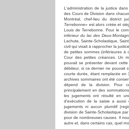
L'administration de la justice da
des Cours de Division dans chacun d
Montréal, chef-lieu du district j
Terrebonne»
est alors créée et siè
Louis de Terrebonne. Pour le co
inférieur du lac des Deux-Montag
Lachute, Sainte-Scholastique, Saint-
civil qui visait à rapprocher la justi
de petites sommes (inférieures à qu
Cour des petites créances. Un m
pouvait se présenter devant cette
débiteur, si ce dernier ne pouvait 
courte durée, étant remplacée en 
archives sommaires ont été conserv
dépend de la division. Pour ce
principalement en des sommations 
les jugements ont résulté en un
d'exécution de la saisie a aussi
jugements ni aucun plumitif (reg
division de Sainte-Scholastique pa
pour de nombreuses causes. Il nous 
autre et, dans certains cas, quel mo