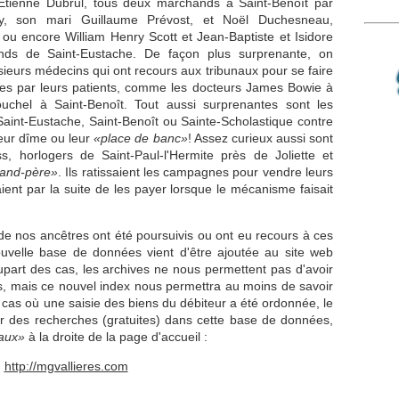
tienne Dubrul, tous deux marchands à Saint-Benoît par
y, son mari Guillaume Prévost, et Noël Duchesneau,
ou encore William Henry Scott et Jean-Baptiste et Isidore
nds de Saint-Eustache. De façon plus surprenante, on
ieurs médecins qui ont recours aux tribunaux pour se faire
es par leurs patients, comme les docteurs James Bowie à
chel à Saint-Benoît. Tout aussi surprenantes sont les
Saint-Eustache, Saint-Benoît ou Sainte-Scholastique contre
leur dîme ou leur
«place de banc»
! Assez curieux aussi sont
s, horlogers de Saint-Paul-l'Hermite près de Joliette et
and-père»
. Ils ratissaient les campagnes pour vendre leurs
aient par la suite de les payer lorsque le mécanisme faisait
de nos ancêtres ont été poursuivis ou ont eu recours à ces
uvelle base de données vient d'être ajoutée au site web
upart des cas, les archives ne nous permettent pas d'avoir
s, mais ce nouvel index nous permettra au moins de savoir
s cas où une saisie des biens du débiteur a été ordonnée, le
er des recherches (gratuites) dans cette base de données,
naux»
à la droite de la page d'accueil :
http://mgvallieres.com