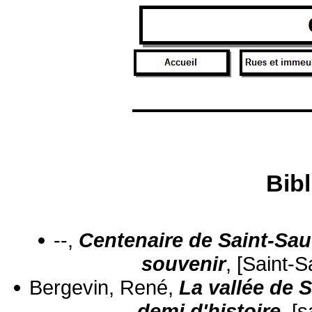
Bib
--,
Centenaire de Saint-Sa
souvenir
, [Saint-
Bergevin, René,
La vallée de 
demi d'histoire
, [