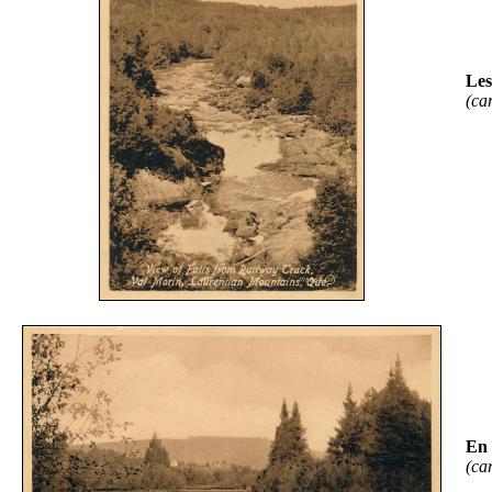
Les
(ca
En 
(ca