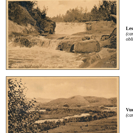
Les
(ca
obl
Vue
(ca