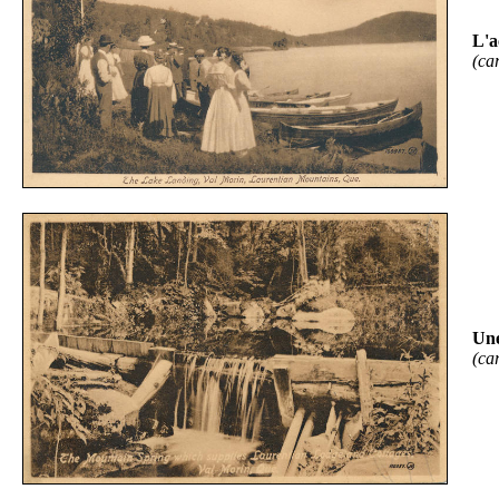
L'a
(ca
Une
(ca