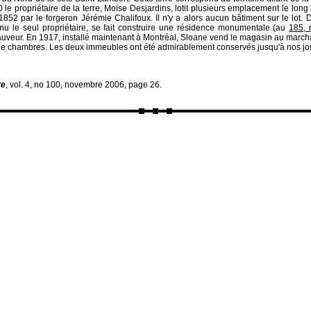
le propriétaire de la terre, Moïse Desjardins, lotit plusieurs emplacement le long 
852 par le forgeron Jérémie Chalifoux. Il n'y a alors aucun bâtiment sur le lot
u le seul propriétaire, se fait construire une résidence monumentale (au
185, 
auveur. En 1917, installé maintenant à Montréal, Sloane vend le magasin au marc
 de chambres. Les deux immeubles ont été admirablement conservés jusqu'à nos jo
re
, vol. 4, no 100, novembre 2006, page 26.