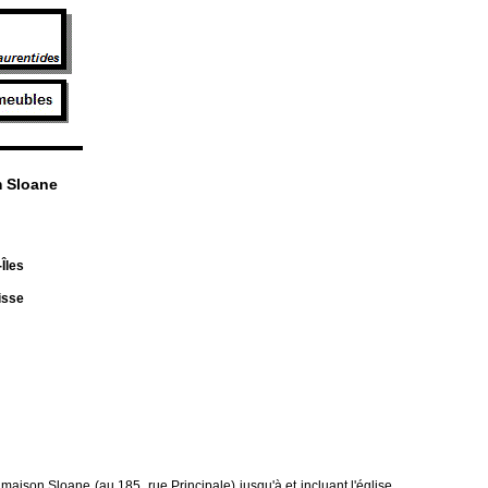
m Sloane
Îles
isse
maison Sloane (au 185, rue Principale) jusqu'à et incluant l'église