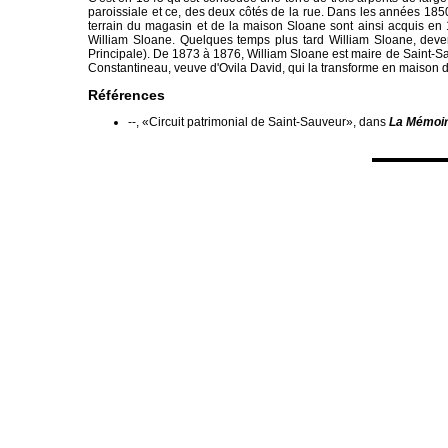
paroissiale et ce, des deux côtés de la rue. Dans les années 1850 
terrain du magasin et de la maison Sloane sont ainsi acquis en 1
William Sloane. Quelques temps plus tard William Sloane, deven
Principale). De 1873 à 1876, William Sloane est maire de Saint-S
Constantineau, veuve d'Ovila David, qui la transforme en maison
Références
--, «Circuit patrimonial de Saint-Sauveur», dans
La Mémoi