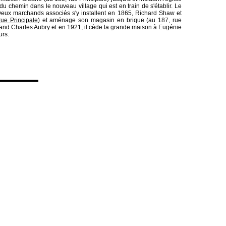
du chemin dans le nouveau village qui est en train de s'établir. Le
. Deux marchands associés s'y installent en 1865, Richard Shaw et
rue Principale
) et aménage son magasin en brique (au 187, rue
hand Charles Aubry et en 1921, il cède la grande maison à Eugénie
urs.