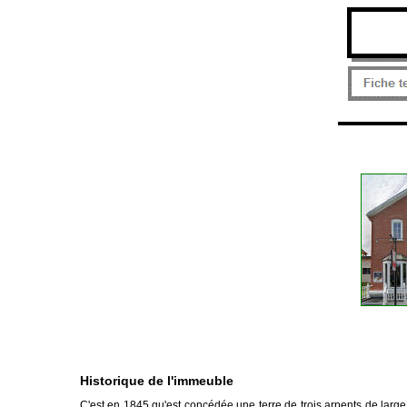
Historique de l'immeuble
C'est en 1845 qu'est concédée une terre de trois arpents de large 