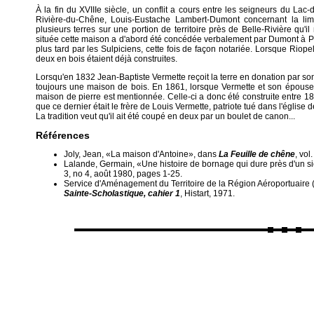
À la fin du XVIIIe siècle, un conflit a cours entre les seigneurs du Lac
Rivière-du-Chêne, Louis-Eustache Lambert-Dumont concernant la lim
plusieurs terres sur une portion de territoire près de Belle-Rivière qu'i
située cette maison a d'abord été concédée verbalement par Dumont à P
plus tard par les Sulpiciens, cette fois de façon notariée. Lorsque Riop
deux en bois étaient déjà construites.
Lorsqu'en 1832 Jean-Baptiste Vermette reçoit la terre en donation par so
toujours une maison de bois. En 1861, lorsque Vermette et son épouse S
maison de pierre est mentionnée. Celle-ci a donc été construite entre 18
que ce dernier était le frère de Louis Vermette, patriote tué dans l'églis
La tradition veut qu'il ait été coupé en deux par un boulet de canon...
Références
Joly, Jean, «La maison d'Antoine», dans
La Feuille de chêne
, vol
Lalande, Germain, «Une histoire de bornage qui dure près d'un s
3, no 4, août 1980, pages 1-25.
Service d'Aménagement du Territoire de la Région Aéroportuaire
Sainte-Scholastique, cahier 1
, Histart, 1971.