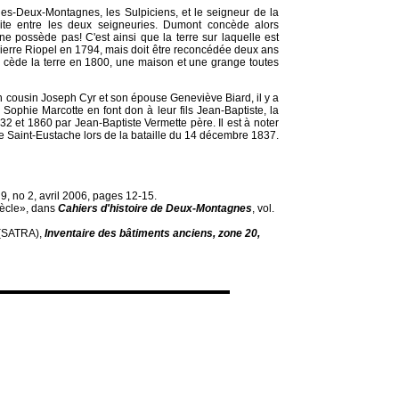
-des-Deux-Montagnes, les Sulpiciens, et le seigneur de la
ite entre les deux seigneuries. Dumont concède alors
l ne possède pas! C'est ainsi que la terre sur laquelle est
ierre Riopel en 1794, mais doit être reconcédée deux ans
el cède la terre en 1800, une maison et une grange toutes
n cousin Joseph Cyr et son épouse Geneviève Biard, il y a
ophie Marcotte en font don à leur fils Jean-Baptiste, la
32 et 1860 par Jean-Baptiste Vermette père. Il est à noter
e de Saint-Eustache lors de la bataille du 14 décembre 1837.
. 9, no 2, avril 2006, pages 12-15.
iècle», dans
Cahiers d'histoire de Deux-Montagnes
, vol.
 (SATRA),
Inventaire des bâtiments anciens, zone 20,