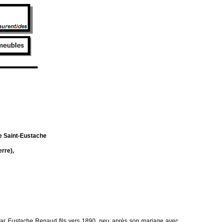
de Saint-Eustache
rre),
 par Eustache Renaud fils vers 1890, peu après son mariage avec