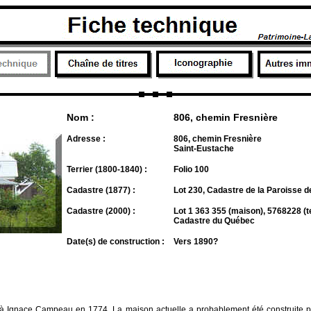
Nom :
806, chemin Fresnière
Adresse :
806, chemin Fresnière
Saint-Eustache
Terrier (1800-1840) :
Folio 100
Cadastre (1877) :
Lot 230, Cadastre de la Paroisse 
Cadastre (2000) :
Lot 1 363 355 (maison), 5768228 (te
Cadastre du Québec
Date(s) de construction :
Vers 1890?
ée à Ignace Campeau en 1774. La maison actuelle a probablement été construite